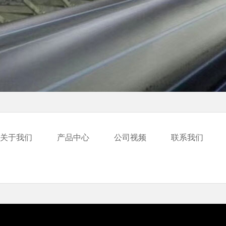
关于我们
产品中心
公司视频
联系我们