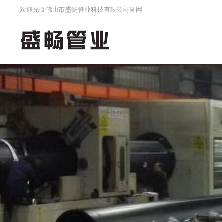
欢迎光临佛山市盛畅管业科技有限公司官网