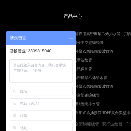
产品中心
非开挖铺设用高密度聚乙烯排水管 （顶
请您留言
HDPE增强中空壁缠绕管
盛畅管业13809815040
内肋增强聚乙烯PE螺旋波纹管
HDPE双壁波纹管
HDPE通讯保护管
HDPE高密度聚乙烯给水管
钢带增强聚乙烯PE螺旋波纹管
HDPE中空塑钢缠绕管
HDPE塑钢缠绕排水管
双密封自锁式承插接口HDPE复合实壁排
友情链接
HDPE增强中空壁缠绕管
中空塑钢缠绕管
双壁波纹管
广