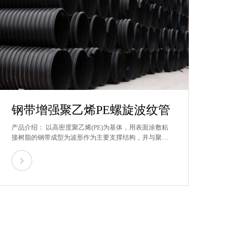
钢带增强聚乙烯PE螺旋波纹管
产品介绍： 以高密度聚乙烯(PE)为基体，用表面涂敷粘
接树脂的钢带成型为波形作为主要支撑结构，并与聚乙
烯材料缠绕复合成整体的双壁螺旋波纹管。埋地排水用
钢带增强聚乙烯（H...