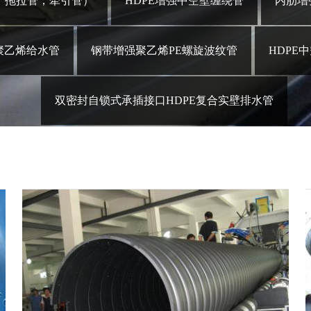
、拖拉管，牵引管）
HDPE增强中空壁缠绕管
内肋增
聚乙烯给水管
钢带增强聚乙烯PE螺旋波纹管
HDPE
双密封自锁式承插接口HDPE复合实壁排水管