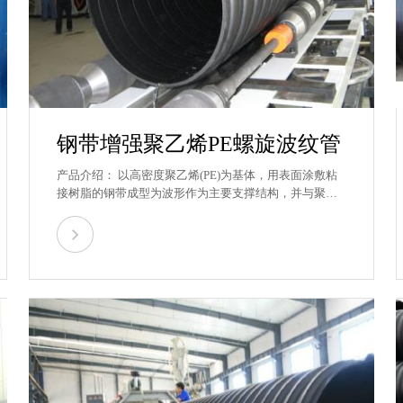
钢带增强聚乙烯PE螺旋波纹管
产品介绍： 以高密度聚乙烯(PE)为基体，用表面涂敷粘
接树脂的钢带成型为波形作为主要支撑结构，并与聚乙
烯材料缠绕复合成整体的双壁螺旋波纹管。埋地排水用
钢带增强聚乙烯（H...