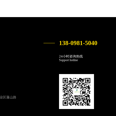
138-0981-5040
24小时咨询热线
Support hotline
业区蓬山路