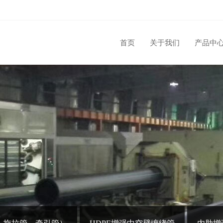
首页
关于我们
产品中