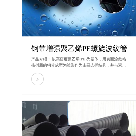
钢带增强聚乙烯PE螺旋波纹管
产品介绍： 以高密度聚乙烯(PE)为基体，用表面涂敷粘
接树脂的钢带成型为波形作为主要支撑结构，并与聚乙
烯材料缠绕复合成整体的双壁螺旋波纹管。埋地排水用
钢带增强聚乙烯（H...